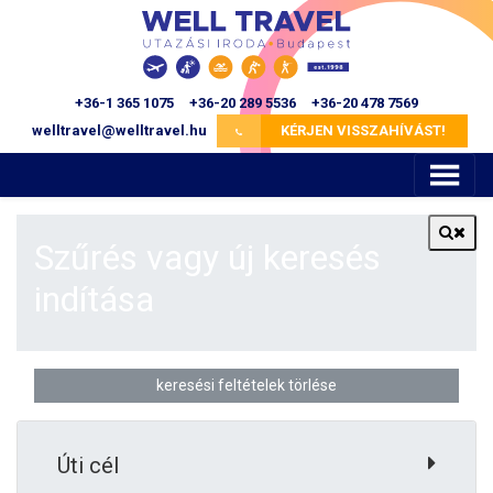
+36-1 365 1075
+36-20 289 5536
+36-20 478 7569
KÉRJEN VISSZAHÍVÁST!
Szűrés vagy új keresés
indítása
keresési feltételek törlése
Úti cél