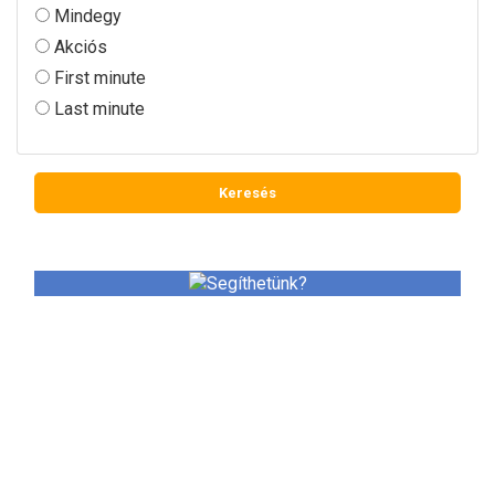
Mindegy
Akciós
First minute
Last minute
SEGÍTHETÜNK?
Utazással kapcsolatos kérdéseivel keressen minket
bizalommal.
+36 (20) 289-5536, +36 (1) 365-1075