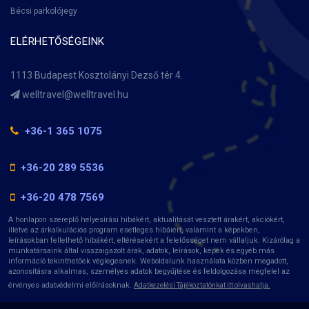
Bécsi parkolójegy
ELÉRHETŐSÉGEINK
1113 Budapest Kosztolányi Dezső tér 4.
+36-1 365 1075
+36-20 289 5536
+36-20 478 7569
A honlapon szereplő helyesírási hibákért, aktualitását vesztett árakért, akciókért,
illetve az árkalkulációs program esetleges hibáiért, valamint a képekben,
leírásokban fellelhető hibákért, eltérésekért a felelősséget nem vállaljuk. Kizárólag a
munkatársaink által visszaigazolt árak, adatok, leírások, képek és egyéb más
információ tekinthetőek véglegesnek. Weboldalunk használata közben megadott,
azonosításra alkalmas, személyes adatok begyűjtése és feldolgozása megfelel az
érvényes adatvédelmi előírásoknak.
Adatkezelési Tájékoztatónkat itt olvashatja.