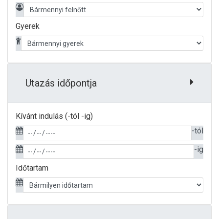
Gyerek
Utazás időpontja
Kívánt indulás (-tól -ig)
-tól
-ig
Időtartam