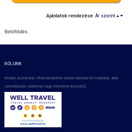
Ajánlatok rendezése:
Ár szerint
Betöltődés...
RÓLUNK
Kérdés, észrevétel, információkérés esetén keresse fel irodánkat, akár
személyesen, telefonon vagy interneten keresztül.