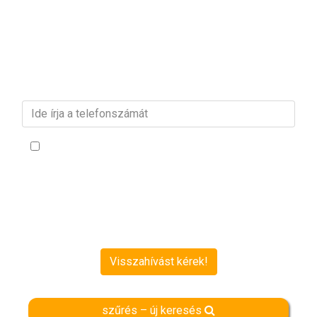
vagy
Kérjen visszahívást!
Adja meg telefonszámát és munkatársunk
munkanapokon 24 órán belül visszahívja!
Kijelentem, hogy a személyes adataimat utazási információ-
szolgáltatás, telefonon történő nyújtása céljából az
Adatkezelési
Tájékoztatót
meghatározott módon, időtartamban és mértékben
kezelje és hozzájárulok ahhoz, hogy az általam megadott
telefonszámon a felhívjon és utazás témakörben tematikus
szolgáltatást nyújtson és kijelentem, hogy 16. életévét betöltött
személy vagyok.
Visszahívást kérek!
szűrés – új keresés