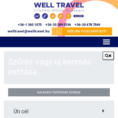
+36-1 365 1075
+36-20 289 5536
+36-20 478 7569
KÉRJEN VISSZAHÍVÁST!
Szűrés vagy új keresés
indítása
keresési feltételek törlése
Úti cél