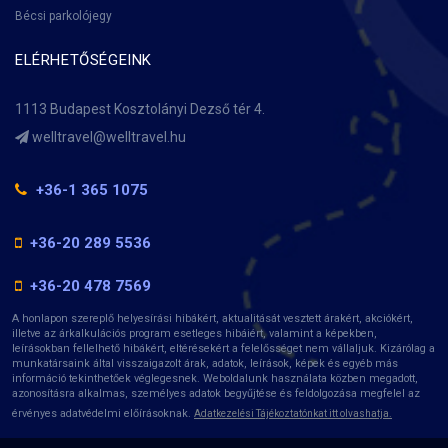
Bécsi parkolójegy
ELÉRHETŐSÉGEINK
1113 Budapest Kosztolányi Dezső tér 4.
+36-1 365 1075
+36-20 289 5536
+36-20 478 7569
A honlapon szereplő helyesírási hibákért, aktualitását vesztett árakért, akciókért,
illetve az árkalkulációs program esetleges hibáiért, valamint a képekben,
leírásokban fellelhető hibákért, eltérésekért a felelősséget nem vállaljuk. Kizárólag a
munkatársaink által visszaigazolt árak, adatok, leírások, képek és egyéb más
információ tekinthetőek véglegesnek. Weboldalunk használata közben megadott,
azonosításra alkalmas, személyes adatok begyűjtése és feldolgozása megfelel az
érvényes adatvédelmi előírásoknak.
Adatkezelési Tájékoztatónkat itt olvashatja.