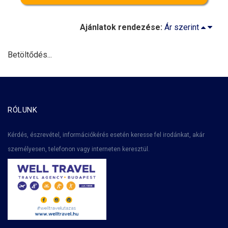
Ajánlatok rendezése:
Ár szerint
Betöltődés...
RÓLUNK
Kérdés, észrevétel, információkérés esetén keresse fel irodánkat, akár
személyesen, telefonon vagy interneten keresztül.