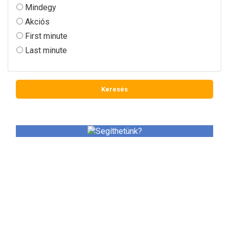
Mindegy
Akciós
First minute
Last minute
SEGÍTHETÜNK?
Utazással kapcsolatos kérdéseivel keressen minket
bizalommal.
+36 (20) 289-5536, +36 (1) 365-1075