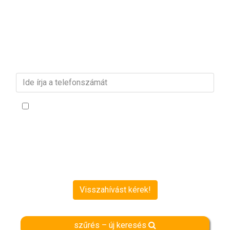
vagy
Kérjen visszahívást!
Adja meg telefonszámát és munkatársunk
munkanapokon 24 órán belül visszahívja!
Kijelentem, hogy a személyes adataimat utazási információ-
szolgáltatás, telefonon történő nyújtása céljából az
Adatkezelési
Tájékoztatót
meghatározott módon, időtartamban és mértékben
kezelje és hozzájárulok ahhoz, hogy az általam megadott
telefonszámon a felhívjon és utazás témakörben tematikus
szolgáltatást nyújtson és kijelentem, hogy 16. életévét betöltött
személy vagyok.
Visszahívást kérek!
szűrés – új keresés