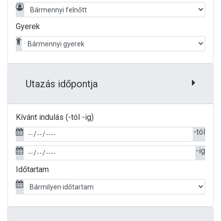
Gyerek
Utazás időpontja
Kívánt indulás (-tól -ig)
-tól
-ig
Időtartam