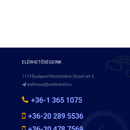
ELÉRHETŐSÉGEINK
1113 Budapest Kosztolányi Dezső tér 4.
+36-1 365 1075
+36-20 289 5536
+36-20 478 7569