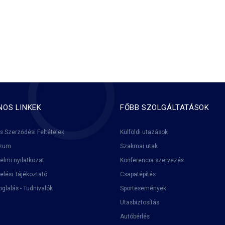
OS LINKEK
FŐBB SZOLGÁLTATÁSOK
s Szerződési Feltételek
Külföldi utazások
szum
Szakmai utak
elmi nyilatkozat
Konferencia szervezés
elési Tájékoztató
Csapatépítés
oglalás - Tudnivalók
Sportesemények
Utasbiztosítás
Autóbérlés