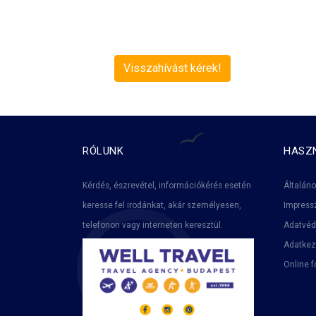
és utazás témakörben tematikus
szolgáltatást nyújtson és kijelentem,
hogy 16. életévét betöltött személy
vagyok.
Visszahívást kérek!
RÓLUNK
HASZN
Kérdés, észrevétel, információkérés esetén
Általáno
keresse fel irodánkat, akár személyesen,
Impres
telefonon vagy interneten keresztül.
Adatvéd
Adatkez
Online f