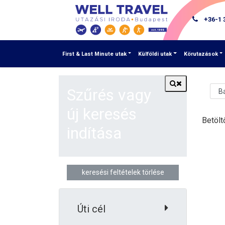
+36-1 
First & Last Minute utak
Külföldi utak
Körutazások
Szűrés vagy
új keresés
Betölt
indítása
keresési feltételek törlése
Úti cél