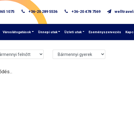
365 1075
+36-20 289 5536
+36-20 478 7569
Városlátogatások
Ünnepi utak
Üzleti utak
Eseményszervezés
Kapc
ődés...