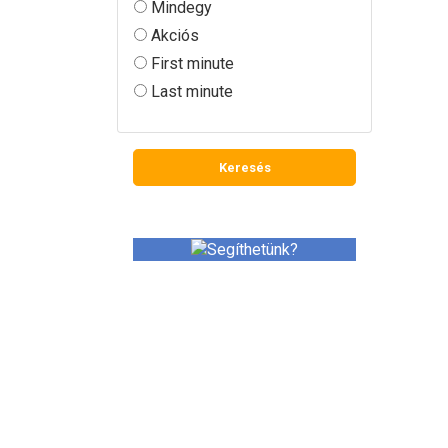
Mindegy
Akciós
First minute
Last minute
SEGÍTHETÜNK?
Utazással kapcsolatos
kérdéseivel keressen minket
bizalommal.
+36 (20) 289-5536,