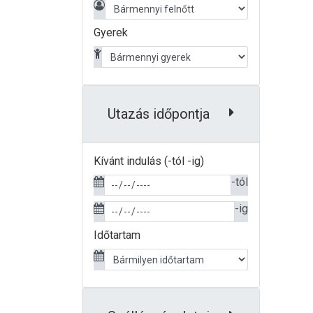
Gyerek
Utazás időpontja
Kívánt indulás (-tól -ig)
-tól
-ig
Időtartam