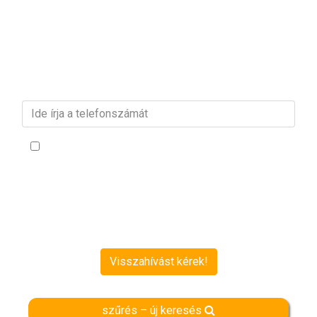
vagy
Kérjen visszahívást!
Adja meg telefonszámát és munkatársunk
munkanapokon 24 órán belül visszahívja!
Kijelentem, hogy a személyes adataimat utazási információ-
szolgáltatás, telefonon történő nyújtása céljából az
Adatkezelési
Tájékoztatót
meghatározott módon, időtartamban és mértékben
kezelje és hozzájárulok ahhoz, hogy az általam megadott
telefonszámon a felhívjon és utazás témakörben tematikus
szolgáltatást nyújtson és kijelentem, hogy 16. életévét betöltött
személy vagyok.
Visszahívást kérek!
szűrés – új keresés