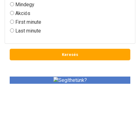
Mindegy
Akciós
First minute
Last minute
SEGÍTHETÜNK?
Utazással kapcsolatos kérdéseivel keressen minket
bizalommal.
+36 (20) 289-5536, +36 (1) 365-1075