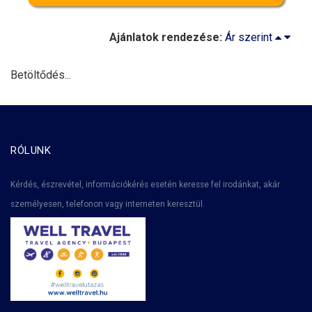
Ajánlatok rendezése:
Ár szerint
Betöltődés...
RÓLUNK
Kérdés, észrevétel, információkérés esetén keresse fel irodánkat, akár
személyesen, telefonon vagy interneten keresztül.