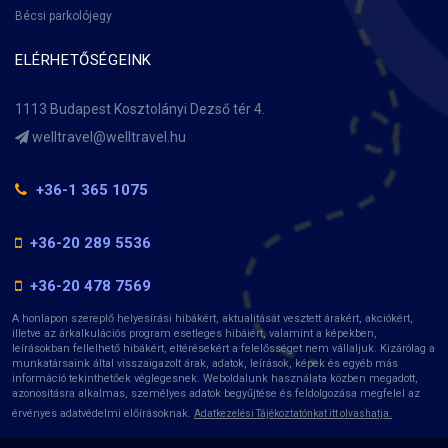
Bécsi parkolójegy
ELÉRHETŐSÉGEINK
1113 Budapest Kosztolányi Dezső tér 4.
+36-1 365 1075
+36-20 289 5536
+36-20 478 7569
A honlapon szereplő helyesírási hibákért, aktualitását vesztett árakért, akciókért,
illetve az árkalkulációs program esetleges hibáiért, valamint a képekben,
leírásokban fellelhető hibákért, eltérésekért a felelősséget nem vállaljuk. Kizárólag a
munkatársaink által visszaigazolt árak, adatok, leírások, képek és egyéb más
információ tekinthetőek véglegesnek. Weboldalunk használata közben megadott,
azonosításra alkalmas, személyes adatok begyűjtése és feldolgozása megfelel az
érvényes adatvédelmi előírásoknak.
Adatkezelési Tájékoztatónkat itt olvashatja.