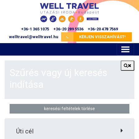
+36-1 365 1075
+36-20 289 5536
+36-20 478 7569
KÉRJEN VISSZAHÍVÁST!
Szűrés vagy új keresés
indítása
keresési feltételek törlése
Úti cél