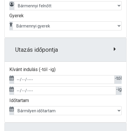
Gyerek
Utazás időpontja
Kívánt indulás (-tól -ig)
-tól
-ig
Időtartam